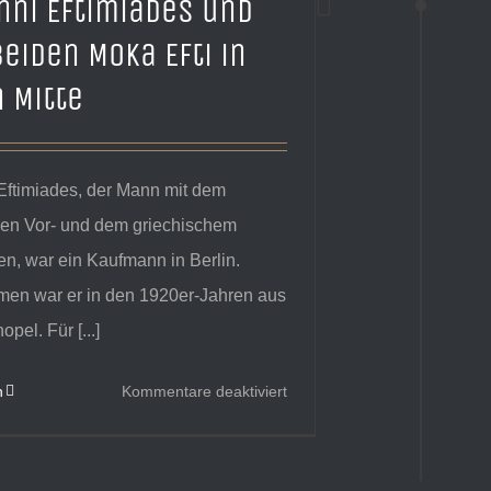
nni Eftimiades und
beiden Moka Efti in
n Mitte
Eftimiades, der Mann mit dem
chen Vor- und dem griechischem
, war ein Kaufmann in Berlin.
n war er in den 1920er-Jahren aus
pel. Für [...]
für
n
Kommentare deaktiviert
Giovanni
Eftimiades
und