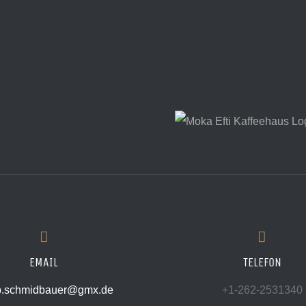
EMAIL
TELEFON
.p.schmidbauer@gmx.de
+1-262-2531340