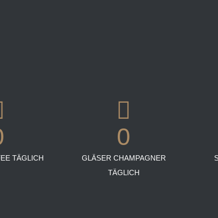
sein
beiden
Moka
Efti
in
Berlin
Mitte
0
0
EE TÄGLICH
GLÄSER CHAMPAGNER
TÄGLICH