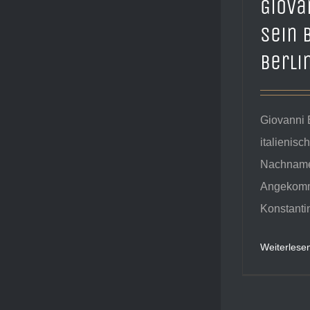
Giova
sein 
Berli
Giovanni 
italienis
Nachnamen
Angekomme
Konstantino
Weiterlese