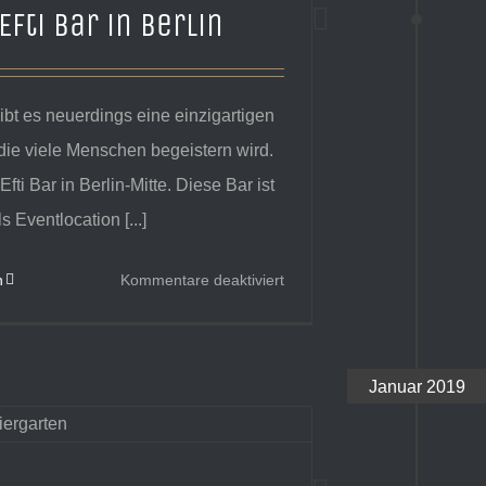
Efti Bar in Berlin
gibt es neuerdings eine einzigartigen
die viele Menschen begeistern wird.
fti Bar in Berlin-Mitte. Diese Bar ist
s Eventlocation [...]
für
n
Kommentare deaktiviert
Moka
Efti
Bar
Januar 2019
in
Berlin