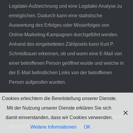
Logdatei-Aufzeichnung und eine Logdatei-Analyse zu
ermöglichen. Dadurch kann eine statistische
Auswertung des Erfolges oder Misserfolges von
Online-Marketing-Kampagnen durchgeführt werden.
Anhand des eingebetteten Zählpixels kann Kurt P.
Schmidbauer erkennen, ob und wann eine E-Mail von
einer betroffenen Person geöffnet wurde und welche in
der E-Mail befindlichen Links von der betroffenen
Person aufgerufen wurden.
Solche über die in den Newslettern enthaltenen
Cookies erleichtern die Bereitstellung unserer Dienste.
Zählpixel erhobenen personenbezogenen Daten,
Mit der Nutzung unserer Dienste erklären Sie sich
werden von dem für die Verarbeitung Verantwortlichen
damit einverstanden, dass wir Cookies verwenden.
gespeichert und ausgewertet, um den
Weitere Informationen
OK